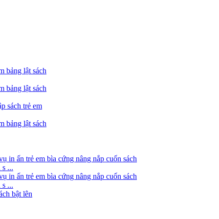
s ...
s ...