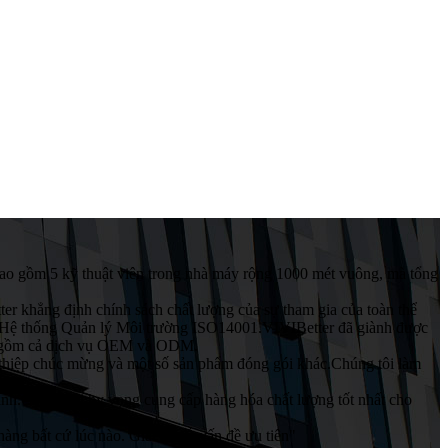
ao gồm 5 kỹ thuật viên trong nhà máy rộng 1000 mét vuông, mà tổng
ter khẳng định chính sách chất lượng của sự tham gia của toàn thể
và Hệ thống Quản lý Môi trường ISO14001.VIVIBetter đã giành được
bao gồm cả dịch vụ OEM và ODM.
í, thiệp chúc mừng và một số sản phẩm đóng gói khác.Chúng tôi làm
anh.Chúng tôi hy vọng cung cấp hàng hóa chất lượng tốt nhất cho
àng bất cứ lúc nào. Giải quyết vấn đề ưu tiên"