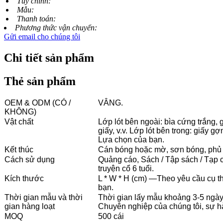
Tùy chỉnh:
Mẫu:
Thanh toán:
Phương thức vận chuyển:
Gửi email cho chúng tôi
Chi tiết sản phẩm
Thẻ sản phẩm
OEM & ODM (CÓ /
VÂNG.
KHÔNG)
Vật chất
Lớp lót bên ngoài: bìa cứng trắng, g
giấy, v.v. Lớp lót bên trong: giấy gợ
Lựa chọn của bạn.
Kết thúc
Cán bóng hoặc mờ, sơn bóng, phủ 
Cách sử dụng
Quảng cáo, Sách / Tập sách / Tạp c
truyện cổ 6 tuổi.
Kích thước
L * W * H (cm) —Theo yêu cầu cụ t
bạn.
Thời gian mẫu và thời
Thời gian lấy mẫu khoảng 3-5 ngày 
gian hàng loạt
Chuyên nghiệp của chúng tôi, sự hà
MOQ
500 cái