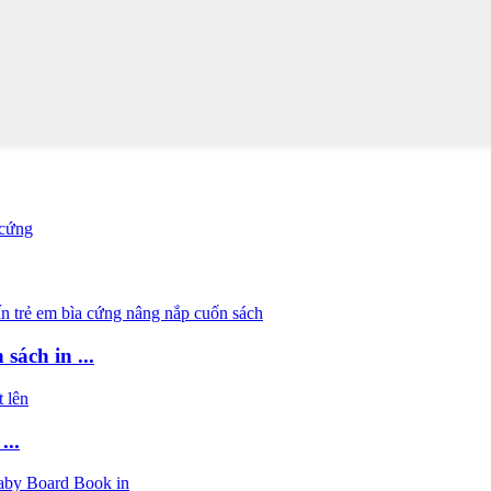
sách in ...
...