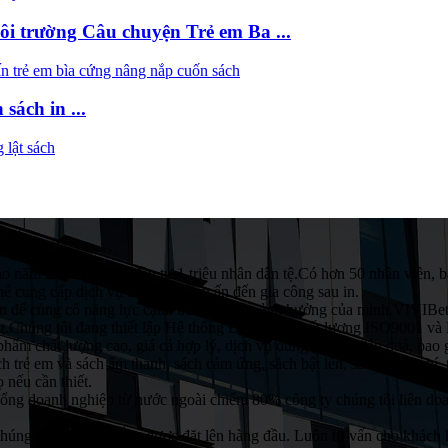
ôi trường Câu chuyện Trẻ em Ba ...
sách in ...
năm 2015 với vốn đầu tư 1 triệu nhân dân tệ.Có hơn 50 nhân viên, b
hể cung cấp dịch vụ từ thiết kế, in ấn đến gia công sau in.
diện để củng cố năng lực cạnh tranh và tầm ảnh hưởng của mình.VIVIBet
hàng.Chúng tôi đang thiết lập Hệ thống Đảm bảo Chất lượng ISO9001 
n phẩm chất lượng cao, giá cả hợp lý, dịch vụ đúng giờ và hiệu quả, 
ch trẻ em và sách âm thanh, sách cảm ứng, sách bật lên, sách huyền b
 nếu cần thiết.
. Tổng doanh nghiệp từ nước ngoài chiếm 80% công ty chúng tôi liên do
úng tôi và chất lượng được đặt lên hàng đầu. Luôn tư vấn cho khách h