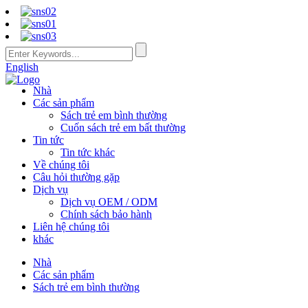
English
Nhà
Các sản phẩm
Sách trẻ em bình thường
Cuốn sách trẻ em bất thường
Tin tức
Tin tức khác
Về chúng tôi
Câu hỏi thường gặp
Dịch vụ
Dịch vụ OEM / ODM
Chính sách bảo hành
Liên hệ chúng tôi
khác
Nhà
Các sản phẩm
Sách trẻ em bình thường