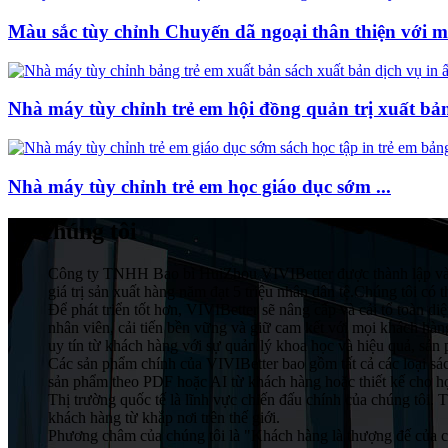
Màu sắc tùy chỉnh Chuyến dã ngoại thân thiện với m
Nhà máy tùy chỉnh trẻ em hội đồng quản trị xuất bản 
Nhà máy tùy chỉnh trẻ em học giáo dục sớm ...
Về chúng tôi
Công ty TNHH Bao bì HuiZhou VIVIBetter được thành lập vào 
giá trị sản xuất hàng năm đạt 5 triệu nhân dân tệ.Chúng tôi có t
Để phát triển tốt hơn, VIVIBetter sẽ nâng cấp và cải tổ toàn 
nhân viên, cải tiến bền vững và giữ cam kết với mọi khách 
uy tín từ khách hàng với sự quản lý khoa học và hiệu quả, sả
Các sản phẩm chính của VIVIBetter bao gồm tất cả các loại sá
sản phẩm theo PDF hoặc AI từ khách hàng hoặc thiết kế cho họ
Thị trường quốc tế là lĩnh vực chiến đấu chính của chúng tôi
khách hàng từ khắp nơi trên thế giới.
Phương châm của chúng tôi là "Khách hàng là thượng đế của ch