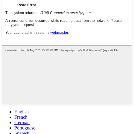
English
French
German
Portuguese
Spanish