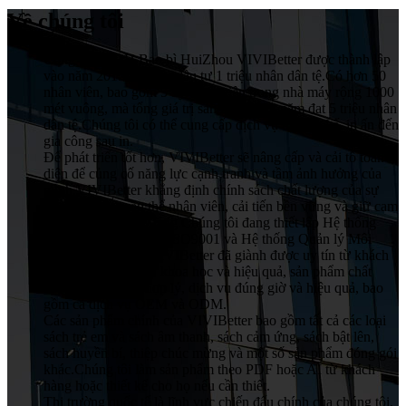
Về chúng tôi
Công ty TNHH Bao bì HuiZhou VIVIBetter được thành lập
vào năm 2015 với vốn đầu tư 1 triệu nhân dân tệ.Có hơn 50
nhân viên, bao gồm 5 kỹ thuật viên trong nhà máy rộng 1000
mét vuông, mà tổng giá trị sản xuất hàng năm đạt 5 triệu nhân
dân tệ.Chúng tôi có thể cung cấp dịch vụ từ thiết kế, in ấn đến
gia công sau in.
Để phát triển tốt hơn, VIVIBetter sẽ nâng cấp và cải tổ toàn
diện để củng cố năng lực cạnh tranh và tầm ảnh hưởng của
mình.VIVIBetter khẳng định chính sách chất lượng của sự
tham gia của toàn thể nhân viên, cải tiến bền vững và giữ cam
kết với mọi khách hàng.Chúng tôi đang thiết lập Hệ thống
Đảm bảo Chất lượng ISO9001 và Hệ thống Quản lý Môi
trường ISO14001.VIVIBetter đã giành được uy tín từ khách
hàng với sự quản lý khoa học và hiệu quả, sản phẩm chất
lượng cao, giá cả hợp lý, dịch vụ đúng giờ và hiệu quả, bao
gồm cả dịch vụ OEM và ODM.
Các sản phẩm chính của VIVIBetter bao gồm tất cả các loại
sách trẻ em và sách âm thanh, sách cảm ứng, sách bật lên,
sách huyền bí, thiệp chúc mừng và một số sản phẩm đóng gói
khác.Chúng tôi làm sản phẩm theo PDF hoặc AI từ khách
hàng hoặc thiết kế cho họ nếu cần thiết.
Thị trường quốc tế là lĩnh vực chiến đấu chính của chúng tôi.