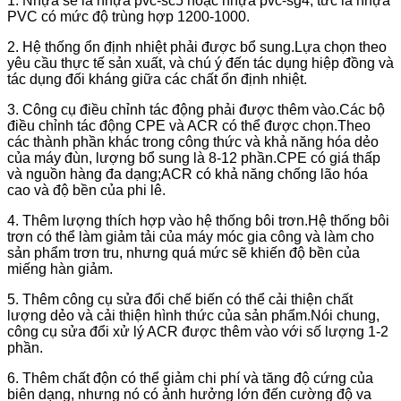
1. Nhựa sẽ là nhựa pvc-sc5 hoặc nhựa pvc-sg4, tức là nhựa
PVC có mức độ trùng hợp 1200-1000.
2. Hệ thống ổn định nhiệt phải được bổ sung.Lựa chọn theo
yêu cầu thực tế sản xuất, và chú ý đến tác dụng hiệp đồng và
tác dụng đối kháng giữa các chất ổn định nhiệt.
3. Công cụ điều chỉnh tác động phải được thêm vào.Các bộ
điều chỉnh tác động CPE và ACR có thể được chọn.Theo
các thành phần khác trong công thức và khả năng hóa dẻo
của máy đùn, lượng bổ sung là 8-12 phần.CPE có giá thấp
và nguồn hàng đa dạng;ACR có khả năng chống lão hóa
cao và độ bền của phi lê.
4. Thêm lượng thích hợp vào hệ thống bôi trơn.Hệ thống bôi
trơn có thể làm giảm tải của máy móc gia công và làm cho
sản phẩm trơn tru, nhưng quá mức sẽ khiến độ bền của
miếng hàn giảm.
5. Thêm công cụ sửa đổi chế biến có thể cải thiện chất
lượng dẻo và cải thiện hình thức của sản phẩm.Nói chung,
công cụ sửa đổi xử lý ACR được thêm vào với số lượng 1-2
phần.
6. Thêm chất độn có thể giảm chi phí và tăng độ cứng của
biên dạng, nhưng nó có ảnh hưởng lớn đến cường độ va