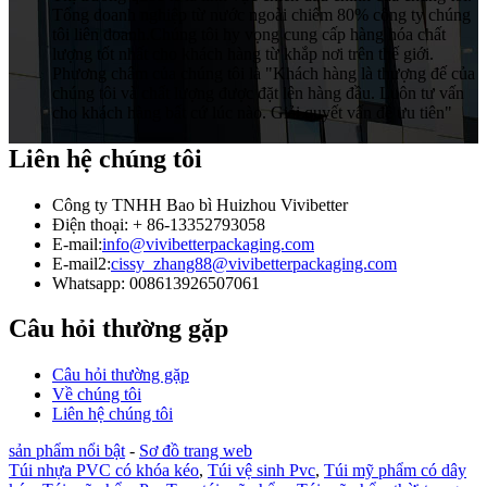
Tổng doanh nghiệp từ nước ngoài chiếm 80% công ty chúng
tôi liên doanh.Chúng tôi hy vọng cung cấp hàng hóa chất
lượng tốt nhất cho khách hàng từ khắp nơi trên thế giới.
Phương châm của chúng tôi là "Khách hàng là thượng đế của
chúng tôi và chất lượng được đặt lên hàng đầu. Luôn tư vấn
cho khách hàng bất cứ lúc nào. Giải quyết vấn đề ưu tiên"
Liên hệ chúng tôi
Công ty TNHH Bao bì Huizhou Vivibetter
Điện thoại: + 86-13352793058
E-mail:
info@vivibetterpackaging.com
E-mail2:
cissy_zhang88@vivibetterpackaging.com
Whatsapp: 008613926507061
Câu hỏi thường gặp
Câu hỏi thường gặp
Về chúng tôi
Liên hệ chúng tôi
sản phẩm nổi bật
-
Sơ đồ trang web
Túi nhựa PVC có khóa kéo
,
Túi vệ sinh Pvc
,
Túi mỹ phẩm có dây