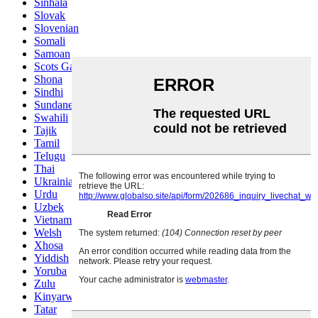
Sinhala
Slovak
Slovenian
Somali
Samoan
Scots Gaelic
Shona
Sindhi
Sundanese
Swahili
Tajik
Tamil
Telugu
Thai
Ukrainian
Urdu
Uzbek
Vietnamese
Welsh
Xhosa
Yiddish
Yoruba
Zulu
Kinyarwanda
Tatar