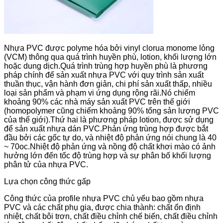
Nhựa PVC được polyme hóa bởi vinyl clorua monome lỏng
(VCM) thông qua quá trình huyền phù, lotion, khối lượng lớn
hoặc dung dịch.Quá trình trùng hợp huyền phù là phương
pháp chính để sản xuất nhựa PVC với quy trình sản xuất
thuần thục, vận hành đơn giản, chi phí sản xuất thấp, nhiều
loại sản phẩm và phạm vi ứng dụng rộng rãi.Nó chiếm
khoảng 90% các nhà máy sản xuất PVC trên thế giới
(homopolymer cũng chiếm khoảng 90% tổng sản lượng PVC
của thế giới).Thứ hai là phương pháp lotion, được sử dụng
để sản xuất nhựa dán PVC.Phản ứng trùng hợp được bắt
đầu bởi các gốc tự do, và nhiệt độ phản ứng nói chung là 40
~ 70oc.Nhiệt độ phản ứng và nồng độ chất khơi mào có ảnh
hưởng lớn đến tốc độ trùng hợp và sự phân bố khối lượng
phân tử của nhựa PVC.
Lựa chọn công thức gấp
Công thức của profile nhựa PVC chủ yếu bao gồm nhựa
PVC và các chất phụ gia, được chia thành: chất ổn định
nhiệt, chất bôi trơn, chất điều chỉnh chế biến, chất điều chỉnh