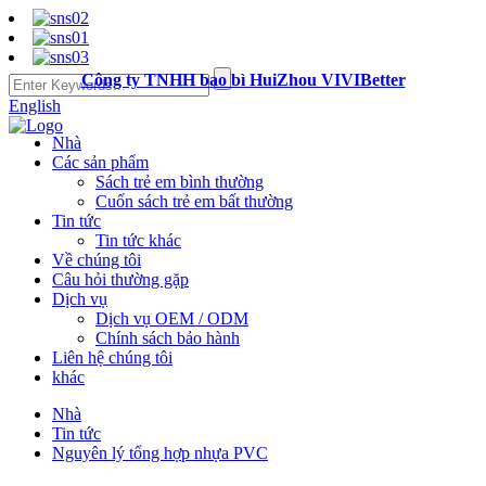
Công ty TNHH bao bì HuiZhou VIVIBetter
English
Nhà
Các sản phẩm
Sách trẻ em bình thường
Cuốn sách trẻ em bất thường
Tin tức
Tin tức khác
Về chúng tôi
Câu hỏi thường gặp
Dịch vụ
Dịch vụ OEM / ODM
Chính sách bảo hành
Liên hệ chúng tôi
khác
Nhà
Tin tức
Nguyên lý tổng hợp nhựa PVC