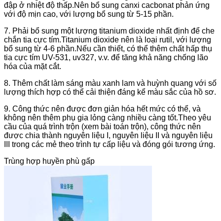
đập ở nhiệt độ thấp.Nên bổ sung canxi cacbonat phản ứng
với độ mịn cao, với lượng bổ sung từ 5-15 phần.
7. Phải bổ sung một lượng titanium dioxide nhất định để che
chắn tia cực tím.Titanium dioxide nên là loại rutil, với lượng
bổ sung từ 4-6 phần.Nếu cần thiết, có thể thêm chất hấp thụ
tia cực tím UV-531, uv327, v.v. để tăng khả năng chống lão
hóa của mặt cắt.
8. Thêm chất làm sáng màu xanh lam và huỳnh quang với số
lượng thích hợp có thể cải thiện đáng kể màu sắc của hồ sơ.
9. Công thức nên được đơn giản hóa hết mức có thể, và
không nên thêm phụ gia lỏng càng nhiều càng tốt.Theo yêu
cầu của quá trình trộn (xem bài toán trộn), công thức nên
được chia thành nguyên liệu I, nguyên liệu II và nguyên liệu
III trong các mẻ theo trình tự cấp liệu và đóng gói tương ứng.
Trùng hợp huyền phù gấp